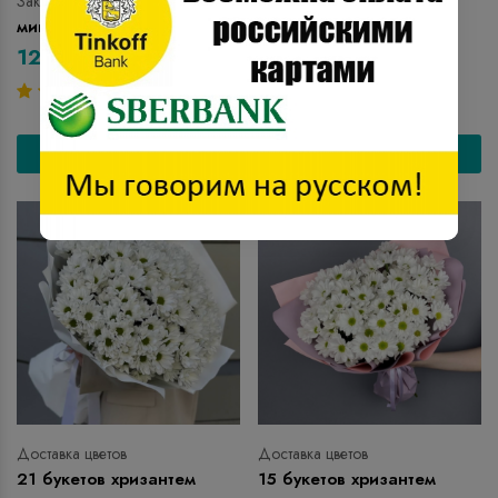
Заказать цветы
Доставка цветов
микс лизиантус букет
35 букетов хризантем
.00
.00
126
$
110
$
ANT58
ANT57
Заказать
Заказать
Доставка цветов
Доставка цветов
21 букетов хризантем
15 букетов хризантем