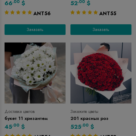
.00
.00
66
$
52
$
ANT56
ANT55
Заказать
Заказать
Доставка цветов
Закажите цветы
букет 11 хризантем
201 красных роз
.00
.00
45
$
525
$