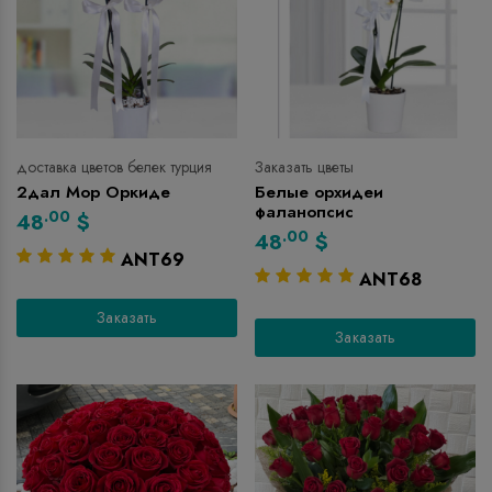
доставка цветов белек турция
Заказать цветы
2дал Мор Оркиде
Белые орхидеи
фаланопсис
.00
48
$
.00
48
$
ANT69
ANT68
Заказать
Заказать