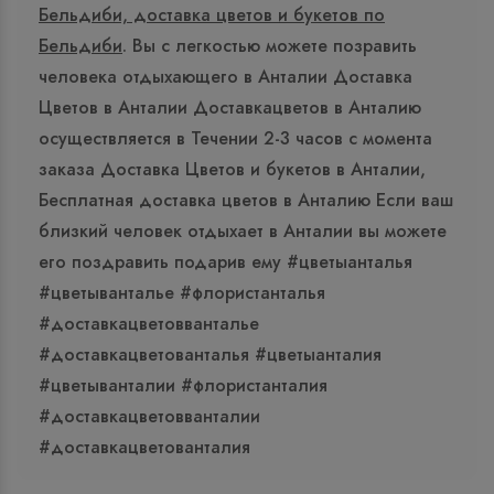
Бельдиби, доставка цветов и букетов по
Бельдиби
. Вы с легкостью можете позравить
человека отдыхающего в Анталии Доставка
Цветов в Анталии Доставкацветов в Анталию
осуществляется в Течении 2-3 часов с момента
заказа Доставка Цветов и букетов в Анталии,
Бесплатная доставка цветов в Анталию Если ваш
близкий человек отдыхает в Анталии вы можете
его поздравить подарив ему #цветыанталья
#цветыванталье #флористанталья
#доставкацветовванталье
#доставкацветованталья #цветыанталия
#цветыванталии #флористанталия
#доставкацветовванталии
#доставкацветованталия