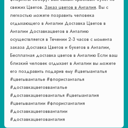
свежих Цветов.
Заказ цветов в Анталия
. Вы с
легкостью можете позравить человека
отдыхающего в Анталии Доставка Цветов в
Анталии Доставкацветов в Анталию
осуществляется в Течении 2-3 часов с момента
заказа Доставка Цветов и букетов в Анталии,
Бесплатная доставка цветов в Анталию Если ваш
близкий человек отдыхает в Анталии вы можете
его поздравить подарив ему #цветыанталья
#цветыванталье #флористанталья
#доставкацветовванталье
#доставкацветованталья #цветыанталия
#цветыванталии #флористанталия
#доставкацветовванталии
#доставкацветованталия