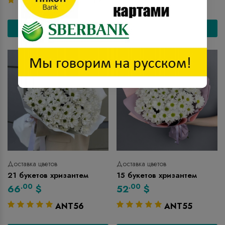
ANT58
ANT57
Заказать
Заказать
Доставка цветов
Доставка цветов
21 букетов хризантем
15 букетов хризантем
.00
.00
66
$
52
$
ANT56
ANT55