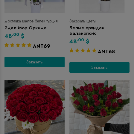
доставка цветов белек турция
Заказать цветы
2дал Мор Оркиде
Белые орхидеи
фаланопсис
.00
48
$
.00
48
$
ANT69
ANT68
Заказать
Заказать