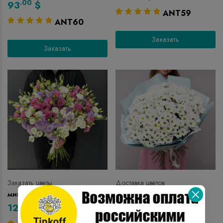
.00
93
$
ANT59
ANT60
Заказать
Заказать
Заказать цветы
Доставка цветов
микс лизиантус букет
35 букетов хризантем
.00
.00
126
$
110
$