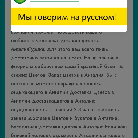
доставка цветов в Анталию
. Доставка Цветов
по всей Анталии Так же доставка цветов
осуществляется в Отели Анталии. Наша
компания поможет порадовать вашего
любимого человека.
доставка цветов в
АнталияТурция
. Для этого вам всего лишь
достаточно зайти на наш сайт. Наши опытные
флористы соберут вам самый красивый букет из
свежих Цветов.
Заказ цветов в Анталия
. Вы с
легкостью можете позравить человека
отдыхающего в Анталии Доставка Цветов в
Анталии Доставкацветов в Анталию
осуществляется в Течении 2-3 часов с момента
заказа Доставка Цветов и букетов в Анталии,
Бесплатная доставка цветов в Анталию Если ваш
близкий человек отдыхает в Анталии вы можете