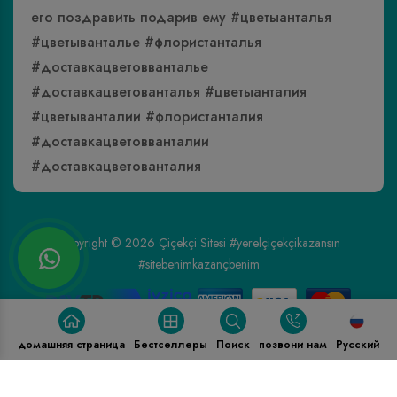
его поздравить подарив ему #цветыанталья
#цветыванталье #флористанталья
#доставкацветовванталье
#доставкацветованталья #цветыанталия
#цветыванталии #флористанталия
#доставкацветовванталии
#доставкацветованталия
Copyright © 2026
Çiçekçi Sitesi
#yerelçiçekçikazansın
#sitebenimkazançbenim
домашняя страница
Бестселлеры
Поиск
позвони нам
Pусский