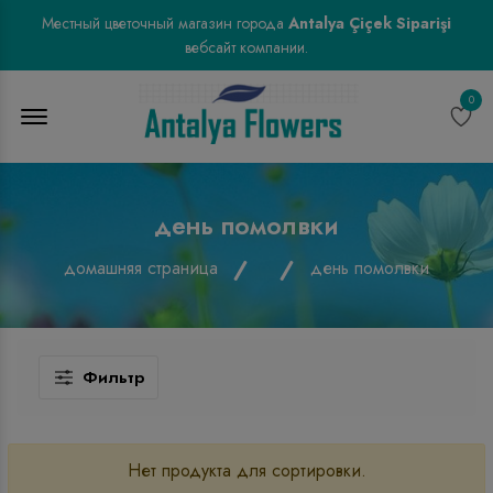
Местный цветочный магазин города
Antalya Çiçek Siparişi
вебсайт компании.
0
Menu Open
день помолвки
домашняя страница
день помолвки
Фильтр
Нет продукта для сортировки.