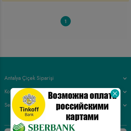
1
Antalya Çiçek Siparişi
Корпоративное & конфиденциальность
Seo параметры страниц