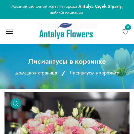
Местный цветочный магазин города
Antalya Çiçek Siparişi
вебсайт компании.
0
Menu Open
Лисиантусы в корзинке
домашняя страница
Лисиантусы в корзинке