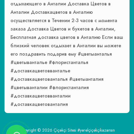
отдыхающего в Анталии Доставка Цветов в
Анталии Доставкацветов в Анталию
осуществляется в Течении 2-3 часов с момента
заказа Доставка Цветов и букетов в Анталии,
Бесплатная доставка цветов в Анталию Если ваш
близкий человек отдыхает в Анталии вы можете
его поздравить подарив ему #цветыанталья
#цветыванталье #флористанталья
#доставкацветовванталье
#доставкацветованталья #цветыанталия
#цветыванталии #флористанталия
#доставкацветовванталии
#доставкацветованталия
Copyright © 2026
Çiçekçi Sitesi
#yerelçiçekçikazansın