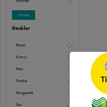
Favoriler
Filtrele
Renkler
Beyaz
Kırmızı
Mavi
Pembe
Rengarenk
Sarı