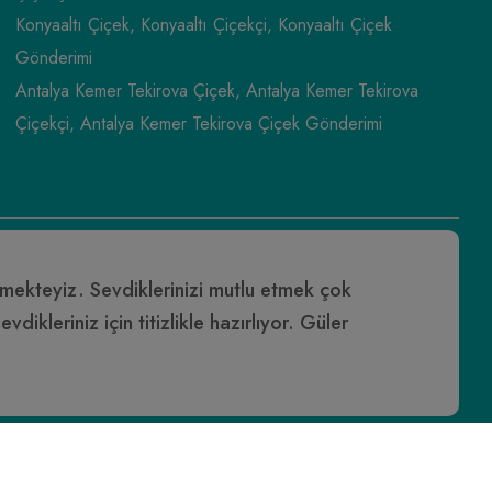
Konyaaltı Çiçek, Konyaaltı Çiçekçi, Konyaaltı Çiçek
Gönderimi
Antalya Kemer Tekirova Çiçek, Antalya Kemer Tekirova
Çiçekçi, Antalya Kemer Tekirova Çiçek Gönderimi
ermekteyiz. Sevdiklerinizi mutlu etmek çok
ikleriniz için titizlikle hazırlıyor. Güler