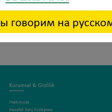
Kurumsal & Gizlilik
Hakkımızda
Mesafeli Satış Sözleşmesi