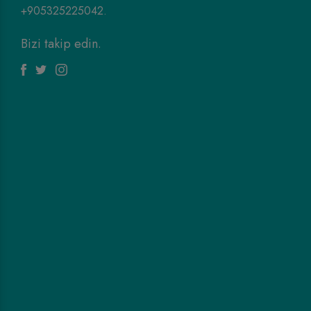
+905325225042.
Bizi takip edin.
Facebook
Twitter
Instagram