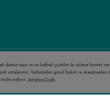
ak daima taze ve en kaliteli çiçekler ile sizlere hizmet v
çek ustalarımız, birbirinden güzel buket ve aranjmanları sevd
 teslim ediyor.
Antalya Çiçek
.