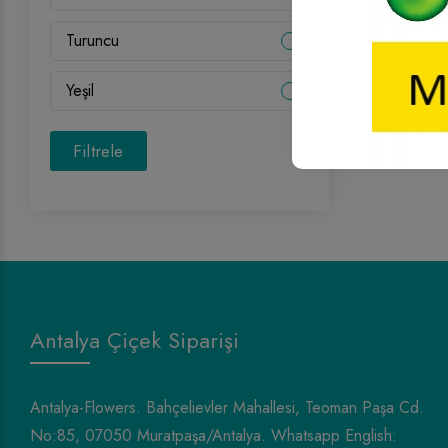
Turuncu
Yeşil
Filtrele
Antalya Çiçek Siparişi
Antalya-Flowers. Bahçelievler Mahallesi, Teoman Paşa Cd.
No:85, 07050 Muratpaşa/Antalya. Whatsapp English: