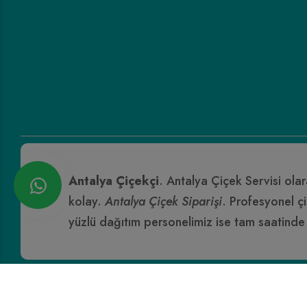
Antalya Çiçekçi
. Antalya Çiçek Servisi olar
kolay.
Antalya Çiçek Siparişi
. Profesyonel çi
yüzlü dağıtım personelimiz ise tam saatinde