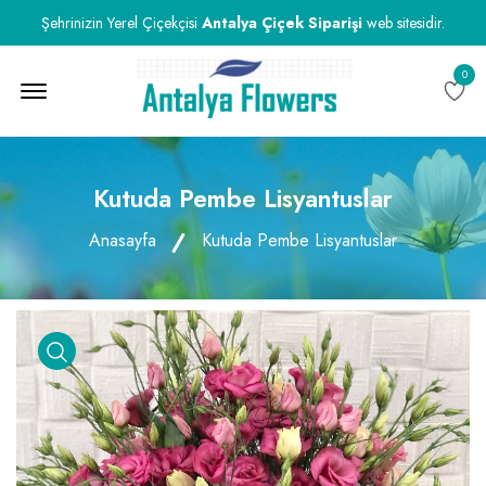
Şehrinizin Yerel Çiçekçisi
Antalya Çiçek Siparişi
web sitesidir.
0
Menu Open
Kutuda Pembe Lisyantuslar
Anasayfa
Kutuda Pembe Lisyantuslar