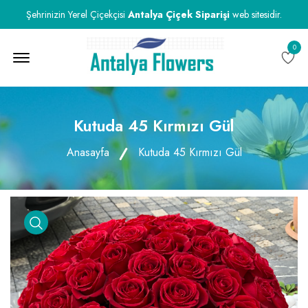
Şehrinizin Yerel Çiçekçisi
Antalya Çiçek Siparişi
web sitesidir.
0
Menu Open
Kutuda 45 Kırmızı Gül
Anasayfa
Kutuda 45 Kırmızı Gül