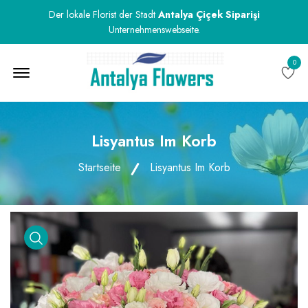
Der lokale Florist der Stadt
Antalya Çiçek Siparişi
Unternehmenswebseite.
0
Menu Open
Lisyantus Im Korb
Startseite
Lisyantus Im Korb