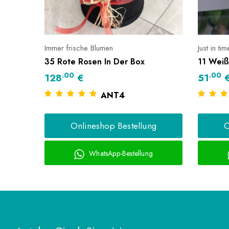
Immer frische Blumen
Just in ti
35 Rote Rosen In Der Box
11 Weiß
.00
.00
128
€
51
ANT4
g
Onlineshop Bestellung
O
WhatsApp-Bestellung