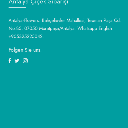
Antalya Çiçek Siparişi
Antalya-Flowers. Bahçelievler Mahallesi, Teoman Paşa Cd.
No:85, 07050 Muratpaşa/Antalya. Whatsapp English:
+905325225042.
Folgen Sie uns.
Facebook
Twitter
Instagram