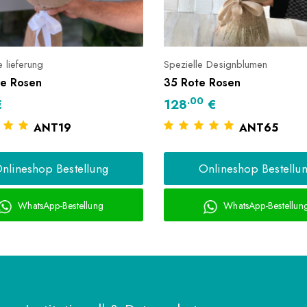
me lieferung
Spezielle Designblumen
e Rosen
35 Rote Rosen
.00
€
128
€
ANT19
ANT65
nlineshop Bestellung
Onlineshop Bestellu
WhatsApp-Bestellung
WhatsApp-Bestellun