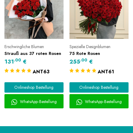
Erschwingliche Blumen
Spezielle Designblumen
Strauß aus 37 roten Rosen
75 Rote Rosen
.00
.00
131
€
255
€
ANT63
ANT61
Onlineshop Bestellung
Onlineshop Bestellung
WhatsApp-Bestellung
WhatsApp-Bestellung