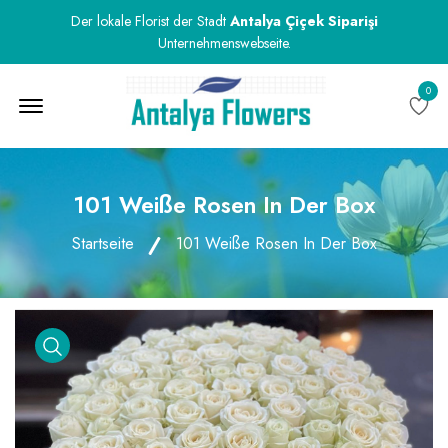
Der lokale Florist der Stadt
Antalya Çiçek Siparişi
Unternehmenswebseite.
0
Menu Open
101 Weiße Rosen In Der Box
Startseite
101 Weiße Rosen In Der Box