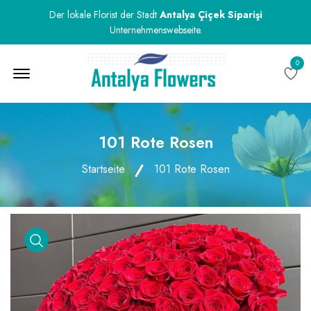
Der lokale Florist der Stadt
Antalya Çiçek Siparişi
Unternehmenswebseite.
0
Menu Open
101 Rote Rosen
Startseite
101 Rote Rosen