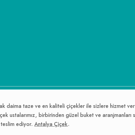
ak daima taze ve en kaliteli çiçekler ile sizlere hizmet v
çek ustalarımız, birbirinden güzel buket ve aranjmanları sevd
 teslim ediyor.
Antalya Çiçek
.