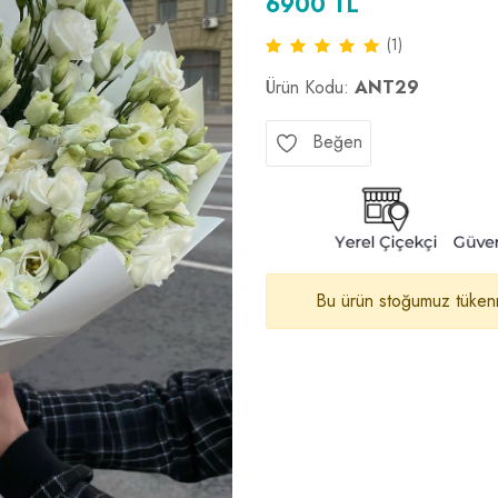
6900 TL
(1)
Ürün Kodu:
ANT29
Beğen
Bu ürün stoğumuz tükenmiş