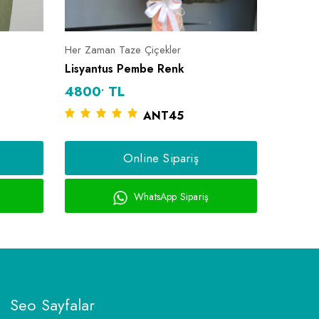
Her Zaman Taze Çiçekler
Özel Tas
Lisyantus Pembe Renk
15 Bra
.
.
4800
TL
2450
ANT45
Online Sipariş
WhatsApp Sipariş
Seo Sayfalar