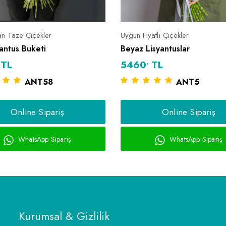
n Taze Çiçekler
Uygun Fiyatlı Çiçekler
antus Buketi
Beyaz Lisyantuslar
.
TL
5460
TL
ANT58
ANT5
Online Sipariş
Online Sipariş
WhatsApp Sipariş
WhatsApp Sipariş
Kurumsal & Gizlilik