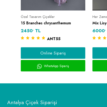
Özel Tasarım Çiçekler
Her Zama
15 Branches chrysanthemum
Mix Lisy
.
.
2450
TL
6000
ANT55
Online Sipariş
WhatsApp Sipariş
Antalya Çiçek Siparişi