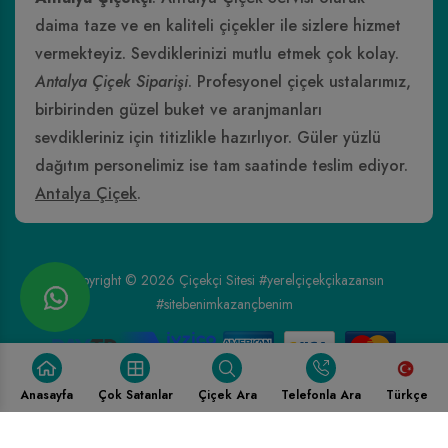
daima taze ve en kaliteli çiçekler ile sizlere hizmet
vermekteyiz. Sevdiklerinizi mutlu etmek çok kolay.
Antalya Çiçek Siparişi
. Profesyonel çiçek ustalarımız,
birbirinden güzel buket ve aranjmanları
sevdikleriniz için titizlikle hazırlıyor. Güler yüzlü
dağıtım personelimiz ise tam saatinde teslim ediyor.
Antalya Çiçek
.
Copyright © 2026
Çiçekçi Sitesi
#yerelçiçekçikazansın
#sitebenimkazançbenim
Anasayfa
Çok Satanlar
Çiçek Ara
Telefonla Ara
Türkçe