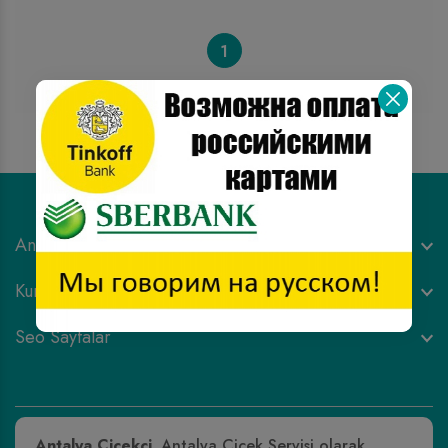
1
Antalya Çiçek Siparişi
Kurumsal & Gizlilik
Seo Sayfalar
Antalya Çiçekçi
. Antalya Çiçek Servisi olarak