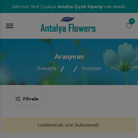
Şehrinizin Yerel Çiçekçisi
Antalya Çiçek Siparişi
web sitesidir.
0
Menu Open
Aranjman
Anasayfa
Aranjman
Filtrele
Listelenecek ürün bulunamadı.